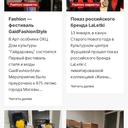
Fashion маркеты
Fashion маркеты
Fashion —
Показ российского
фестиваль
бренда LaLetki
GaidFashionStyle
13 января, в канун
В Арт-особняке ОКЦ
Старого Нового года в
Дом культуры
Культурном центре
“Гайдаровец” состоялся
Фурцевой прошел показ
Первый фестиваль
российского бренда
стиля и моды
LaLetki с
GaidFashionStyle.
лимитированной
Мероприятие было
коллекцией «Жизнь...
приурочено к 875-летию
Читать далее
города Москвы....
Читать далее