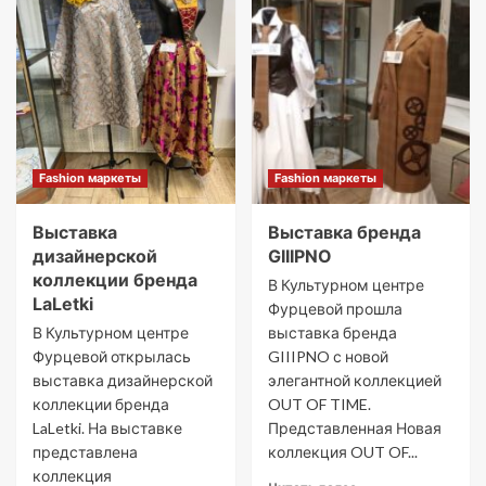
Fashion маркеты
Fashion маркеты
Выставка
Выставка бренда
дизайнерской
GIIIPNO
коллекции бренда
В Культурном центре
LaLetki
Фурцевой прошла
В Культурном центре
выставка бренда
Фурцевой открылась
GIIIPNO с новой
выставка дизайнерской
элегантной коллекцией
коллекции бренда
OUT OF TIME.
LaLetki. На выставке
Представленная Новая
представлена
коллекция OUT OF...
коллекция