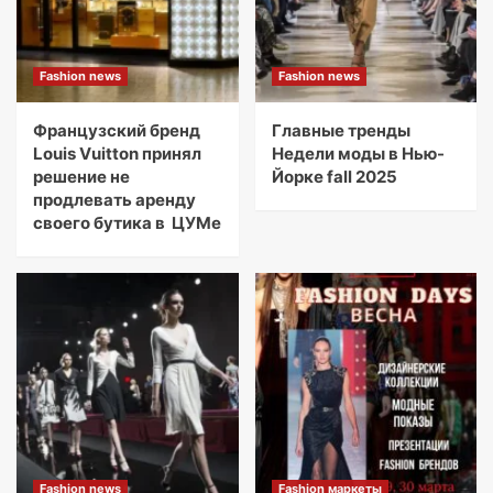
Fashion news
Fashion news
Французский бренд
Главные тренды
Louis Vuitton принял
Недели моды в Нью-
решение не
Йорке fall 2025
продлевать аренду
своего бутика в ЦУМе
Fashion news
Fashion маркеты