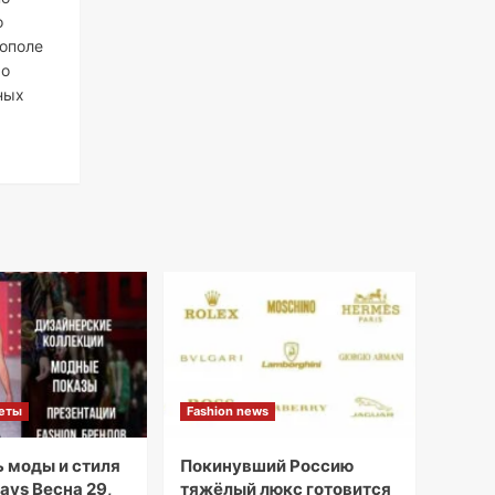
о
ополе
 о
ных
кеты
Fashion news
 моды и стиля
Покинувший Россию
ays Весна 29,
тяжёлый люкс готовится