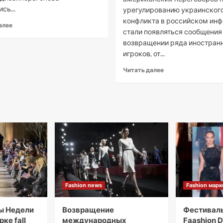
сь...
урегулированию украинског
конфликта в российском инф
алее
стали появляться сообщения
возвращении ряда иностран
игроков, от...
Читать далее
Fashion news
Fashion мар
ы Недели
Возвращение
Фестиваль
ке fall
международных
Faashion D