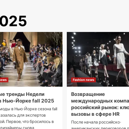
2025
news
Fashion news
ые тренды Недели
Возвращение
 Нью-Йорке fall 2025
международных компа
российский рынок: кл
моды в Нью-Йорке сезона fall
вызовы в сфере HR
казалась для экспертов
ой. Первое, что бросилось в
После начала российско-
— дизайнеры снова
американских переговоров 