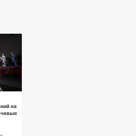
ний на
ючевые
по