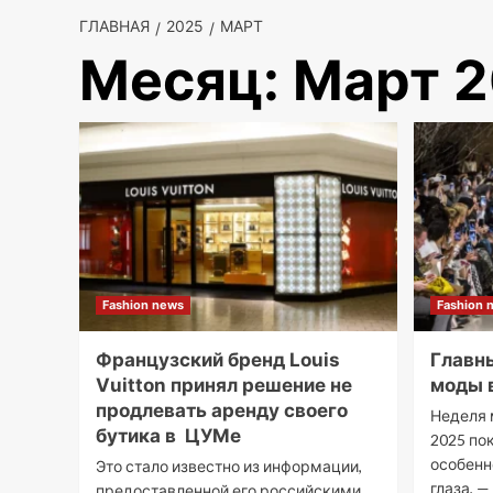
ГЛАВНАЯ
2025
МАРТ
Месяц:
Март 
Fashion news
Fashion 
Французский бренд Louis
Главн
Vuitton принял решение не
моды в
продлевать аренду своего
Неделя 
бутика в ЦУМе
2025 по
особенн
Это стало известно из информации,
глаза, 
предоставленной его российскими