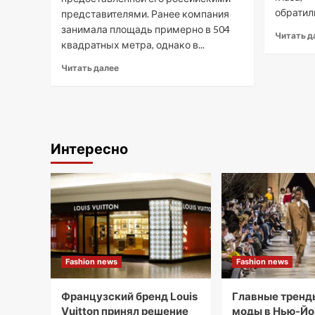
обратили
представителями. Ранее компания
занимала площадь примерно в 504
Читать д
квадратных метра, однако в...
Читать далее
Интересно
Fashion news
Fashion news
Французский бренд Louis
Главные тренд
Vuitton принял решение
моды в Нью-Йор