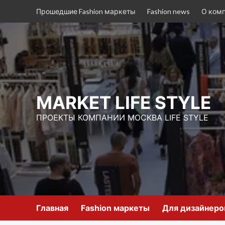
Перейти
Прошедшие Fashion маркеты
Fashion news
О ком
к
содержимому
MARKET LIFE STYLE
ПРОЕКТЫ КОМПАНИИ МОСКВА LIFE STYLE
Главная
Fashion маркеты
Для дизайнеро